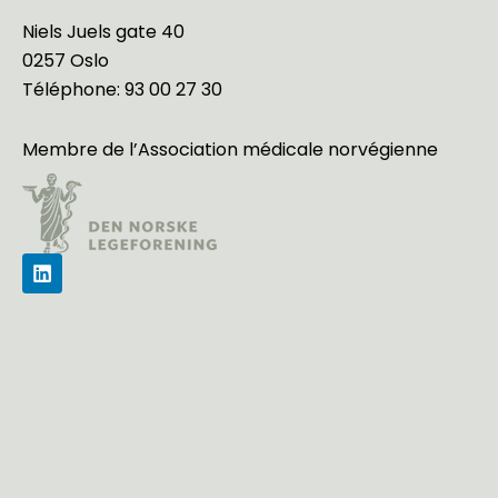
Niels Juels gate 40
0257 Oslo
Téléphone:
93 00 27 30
Membre de l’
Association médicale norvégienne
L
i
n
k
e
d
i
n