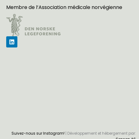
Membre de l’
Association médicale norvégienne
L
i
n
k
e
d
i
n
Suivez-nous sur Instagram!
| Développement et hébergement par: