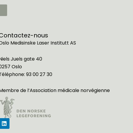
Contactez-nous
Oslo Medisinske Laser Institutt AS
Niels Juels gate 40
0257 Oslo
Téléphone:
93 00 27 30
Membre de l’
Association médicale norvégienne
L
i
n