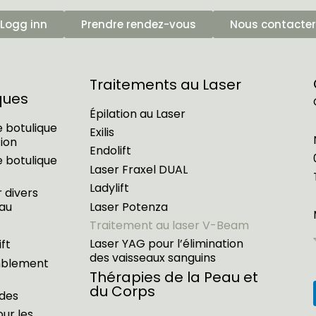
Logg inn
Prendre rendez-vous
Nous contacter
Traitements au Laser
ques
Épilation au Laser
 botulique
Exilis
tion
Endolift
 botulique
Laser Fraxel DUAL
Ladylift
 divers
Laser Potenza
au
Traitement au laser V-Beam
Laser YAG pour l’élimination
ft
des vaisseaux sanguins
mblement
Thérapies de la Peau et
du Corps
ides
ur les