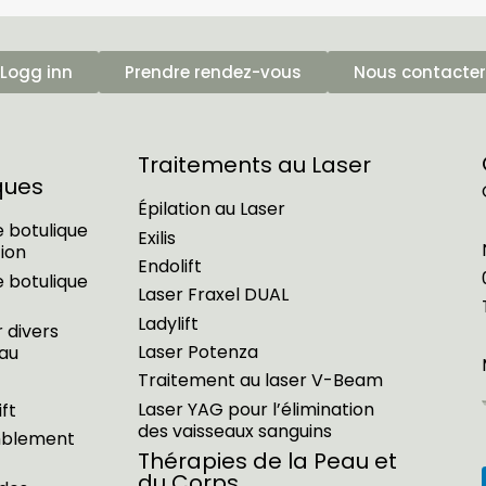
Logg inn
Prendre rendez-vous
Nous contacter
Traitements au Laser
ques
Épilation au Laser
 botulique
Exilis
tion
Endolift
 botulique
Laser Fraxel DUAL
Ladylift
 divers
Laser Potenza
au
Traitement au laser V-Beam
Laser YAG pour l’élimination
ft
des vaisseaux sanguins
mblement
Thérapies de la Peau et
du Corps