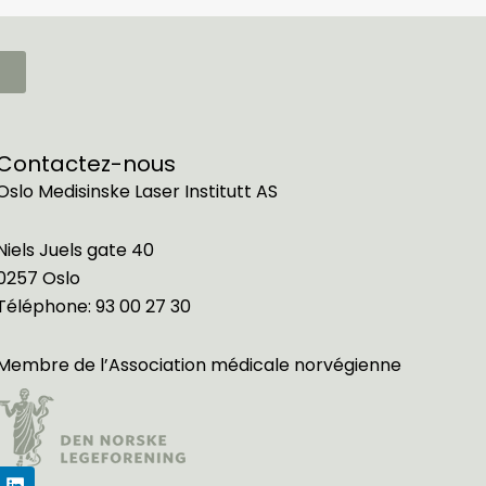
Contactez-nous
Oslo Medisinske Laser Institutt AS
Niels Juels gate 40
0257 Oslo
Téléphone:
93 00 27 30
Membre de l’
Association médicale norvégienne
L