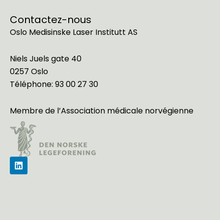
Contactez-nous
Oslo Medisinske Laser Institutt AS
Niels Juels gate 40
0257 Oslo
Téléphone:
93 00 27 30
Membre de l’
Association médicale norvégienne
L
i
n
k
e
d
i